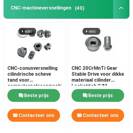
CNC-machineversnellingen
(40)
Industriële tandwielen op maat
Slijpgereedschap
verminderingstoestel
CNC-conusversnelling
CNC 20CrMnTi Gear
CNC-machineversnellingen
cilindrische scheve
Stable Drive voor dikke
tand voor
materiaal cilinder
computerpatroonmachine
Lockstitch S/M
Robotversnelling
Beste prijs
Beste prijs
Hypoïde uitrusting
Contacteer ons
Contacteer ons
Fietsversnelling