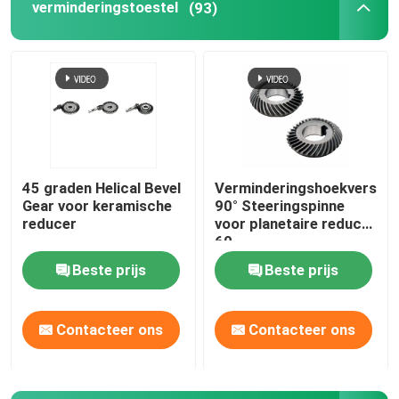
verminderingstoestel
(93)
Over Ons
Fabriekstour
Kwaliteitscontrole
45 graden Helical Bevel
Verminderingshoekversnell
Gear voor keramische
90° Steeringspinne
Neem contact met ons op
reducer
voor planetaire reducer
60
Beste prijs
Beste prijs
Nieuws
Contacteer ons
Contacteer ons
Gevallen
Vraag een offerte