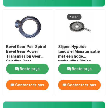
Bevel Gear Pair Spiral
Slijpen Hypoïde
Bevel Gear Power
tandwiel Miniaturisatie
Transmission Gear
met een hoge
Grinding Gear
verhouding Pinion
Verhard oppervlak
Beste prijs
Beste prijs
Thuis
Contacteer ons
Contacteer ons
Producten
Video's