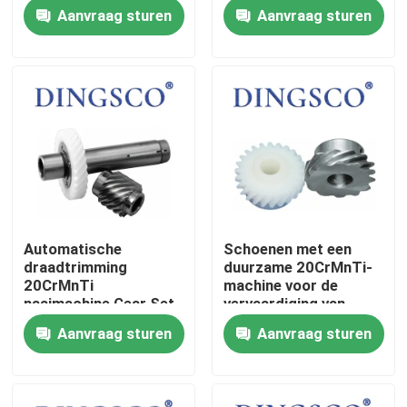
materialen
naaien van dikke
Aanvraag sturen
Aanvraag sturen
materialen
Over Ons
Fabriekstour
Kwaliteitscontrole
Neem contact met ons op
Automatische
Schoenen met een
draadtrimming
duurzame 20CrMnTi-
Nieuws
20CrMnTi
machine voor de
naaimachine Gear Set
vervaardiging van
voor kledingproductie
schoeisel
Aanvraag sturen
Aanvraag sturen
Gevallen
Vraag een offerte