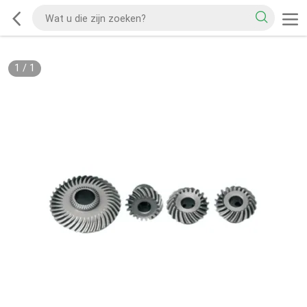
1
/
1