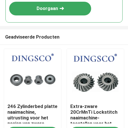
Doorgaan
Geadviseerde Producten
Thuis
246 Zylinderbed platte
Extra-zware
Producten
naaimachine,
20CrMnTi Lockstitch
uitrusting voor het
naaimachine-
naaien van zware
toestellen voor het
Video's