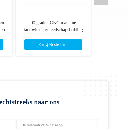
en
90 graden CNC machine
 en
tandwielen gereedschapsholding
en
BMT 40 voor CNC draaibank
or
toren
Krijg Beste Prijs
es
echtstreeks naar ons