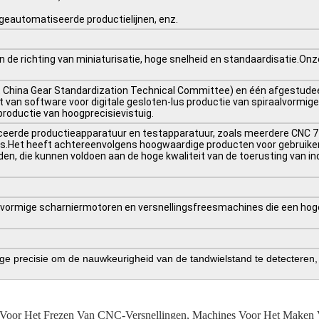
geautomatiseerde productielijnen, enz.
in de richting van miniaturisatie, hoge snelheid en standaardisatie.Onze
et China Gear Standardization Technical Committee) en één afgestude
an software voor digitale gesloten-lus productie van spiraalvormige 
productie van hoogprecisievistuig.
ceerde productieapparatuur en testapparatuur, zoals meerdere CNC 7-
s.Het heeft achtereenvolgens hoogwaardige producten voor gebruikers
nden, die kunnen voldoen aan de hoge kwaliteit van de toerusting van in
alvormige scharniermotoren en versnellingsfreesmachines die een ho
precisie om de nauwkeurigheid van de tandwielstand te detecteren, de
Voor Het Frezen Van CNC-Versnellingen
,
Machines Voor Het Maken 