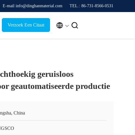
E-mail info@dinghanmaterial.com
TEL.: 86-731-8566-0531


Verzoek Een Citaat
chthoekig geruisloos
or geautomatiseerde productie
ngsha, China
NGSCO