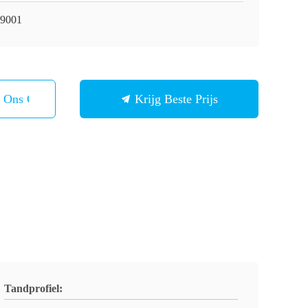
9001
t Ons Op
Krijg Beste Prijs
Tandprofiel: