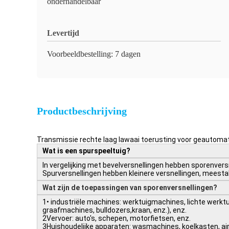
onderhandelbaar
Levertijd
Voorbeeldbestelling: 7 dagen
Productbeschrijving
Transmissie rechte laag lawaai toerusting voor geautoma
Wat is een spurspeeltuig?
In vergelijking met bevelversnellingen hebben sporenver
Spurversnellingen hebben kleinere versnellingen, meestal 
Wat zijn de toepassingen van sporenversnellingen
?
1• industriële machines: werktuigmachines, lichte werk
graafmachines, bulldozers,kraan, enz.), enz.
2Vervoer: auto's, schepen, motorfietsen, enz.
3Huishoudelijke apparaten: wasmachines, koelkasten, air