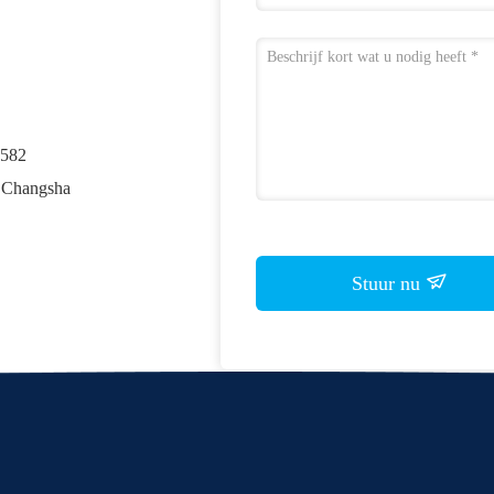
 582
, Changsha
Stuur nu