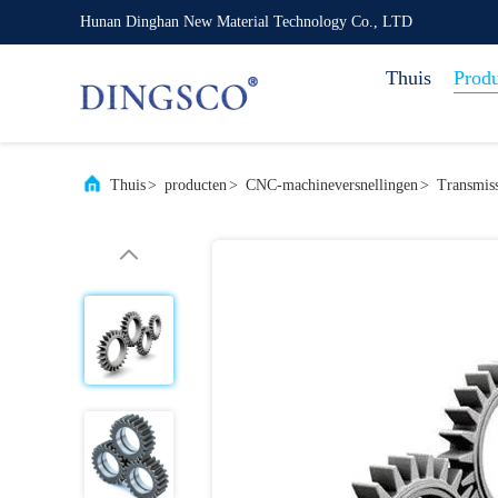
Hunan Dinghan New Material Technology Co., LTD
Thuis
Prod
Thuis
>
producten
>
CNC-machineversnellingen
>
Transmiss