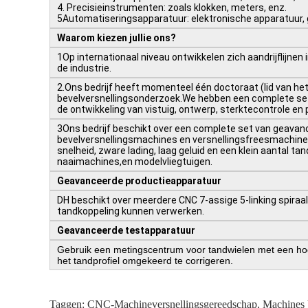
4. Precisie­instrumenten: zoals klokken, meters, enz.
5Automatiseringsapparatuur: elektronische apparatuur, 
Waarom kiezen jullie ons?
1Op internationaal niveau ontwikkelen zich aandrijflijnen 
de industrie.
2.Ons bedrijf heeft momenteel één doctoraat (lid van h
bevelversnellingsonderzoek.We hebben een complete set v
de ontwikkeling van vistuig, ontwerp, sterktecontrole en 
3Ons bedrijf beschikt over een complete set van geavan
bevelversnellingsmachines en versnellingsfreesmachine
snelheid, zware lading, laag geluid en een klein aantal ta
naaimachines,en modelvliegtuigen.
Geavanceerde productieapparatuur
DH beschikt over meerdere CNC 7-assige 5-linking spira
tandkoppeling kunnen verwerken.
Geavanceerde testapparatuur
Gebruik een metingscentrum voor tandwielen met een hoge 
het tandprofiel omgekeerd te corrigeren.
Taggen:
CNC-Machineversnellingsgereedschap
,
Machines 