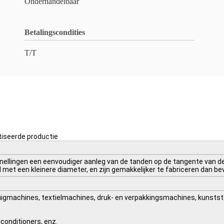
Onderhandelbaar
Betalingscondities
T/T
tiseerde productie
snellingen een eenvoudiger aanleg van de tanden op de tangente van d
met een kleinere diameter, en zijn gemakkelijker te fabriceren dan bev
tuigmachines, textielmachines, druk- en verpakkingsmachines, kunst
conditioners, enz.