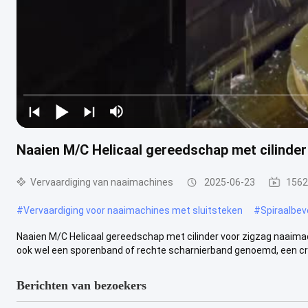
Naaien M/C Helicaal gereedschap met cilinder
Vervaardiging van naaimachines
2025-06-23
1562
#
Vervaardiging voor naaimachines met sluitsteken
#
Spiraalbev
Naaien M/C Helicaal gereedschap met cilinder voor zigzag naaimac
ook wel een sporenband of rechte scharnierband genoemd, een cruci
Berichten van bezoekers