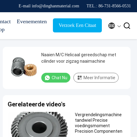
E-mail info@dinghanmaterial.com
TEL.: 86-731-8566-0531
ntact
Evenementen


Verzoek Een Citaat
op
Naaien M/C Helicaal gereedschap met
cilinder voor zigzag naaimachine
Chat Nu
Meer Informatie
Gerelateerde video's
Vergrendelingsmachine
tandwiel Precise
voedingsmoment
Precision Componenten