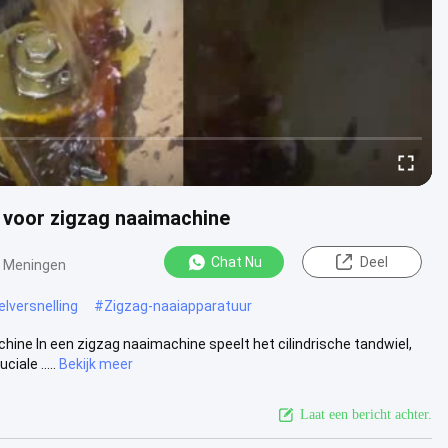
 voor zigzag naaimachine
Chat Nu
Deel
 Meningen
elversnelling
#
Zigzag-naaiapparatuur
hine In een zigzag naaimachine speelt het cilindrische tandwiel,
ale .....
Bekijk meer
Laat een bericht achter.