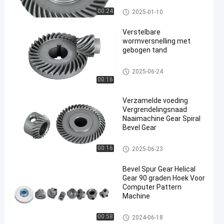
Vervaardiging van naaimachi
00:24
2025-01-10
nes
Verstelbare
wormversnelling met
gebogen tand
Vervaardiging van elektrisch g
2025-06-24
ereedschap
00:16
Verzamelde voeding
Vergrendelingsnaad
Naaimachine Gear Spiral
Bevel Gear
Vervaardiging van naaimachi
00:16
2025-06-23
nes
Bevel Spur Gear Helical
Gear 90 graden Hoek Voor
Computer Pattern
Machine
Vervaardiging van naaimachi
00:58
2024-06-18
nes