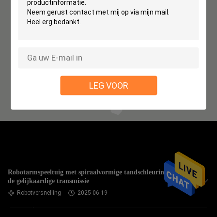
LEG VOOR
Robotarmspeeltuig met spiraalvormige tandschleuring voor
de gelijkaardige transmissie
Robotversnelling
2025-06-19