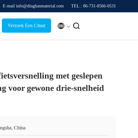
E-mail info@dinghanmaterial.com
TEL.: 86-731-8566-0531


Verzoek Een Citaat
fietsversnelling met geslepen
ng voor gewone drie-snelheid
ngsha, China