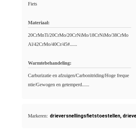
Fiets
Materiaal:
20CrMnTi/20CrMo/20CrNiMo/18CrNiMo/38CrMo
Al/42CrMo/40Cr/45#......
Warmtebehandeling:
Carburizatie en afzuigen/Carbonitriding/Hoge freque
ntie/Gewogen en getemperd......
drieversnellingsfietstoestellen
,
driev
Markeren: