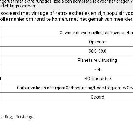
tgerust met extra functies, zoals een achterste rek voor het dragen 
rlichtingssysteem.
ocieerd met vintage of retro-esthetiek en zijn populair vo
volle manier om rond te komen, met het gemak van meerdere
Gewone drieversnellingsfietsversnelli
Op maat
98.0-99.0
Planetaire uitrusting
≤ 4
d
ISO-klasse 6-7
Carburizatie en afzuigen/Carbonitriding/Hoge frequentie/Gew
Gekard
nelling
,
Fietsbeugel