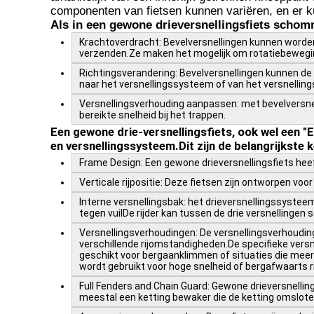
componenten van fietsen kunnen variëren, en er k
Als in een gewone drieversnellingsfiets schom
Krachtoverdracht: Bevelversnellingen kunnen worden
verzenden.Ze maken het mogelijk om rotatiebeweging
Richtingsverandering: Bevelversnellingen kunnen de
naar het versnellingssysteem of van het versnelling
Versnellingsverhouding aanpassen: met bevelversnell
bereikte snelheid bij het trappen.
Een gewone drie-versnellingsfiets, ook wel een "E
en versnellingssysteem.Dit zijn de belangrijkste 
Frame Design: Een gewone drieversnellingsfiets he
Verticale rijpositie: Deze fietsen zijn ontworpen vo
Interne versnellingsbak: het drieversnellingssystee
tegen vuilDe rijder kan tussen de drie versnellingen
Versnellingsverhoudingen: De versnellingsverhouding
verschillende rijomstandigheden.De specifieke versn
geschikt voor bergaanklimmen of situaties die meer v
wordt gebruikt voor hoge snelheid of bergafwaarts ri
Full Fenders and Chain Guard: Gewone drieversnellin
meestal een ketting bewaker die de ketting omsloten,