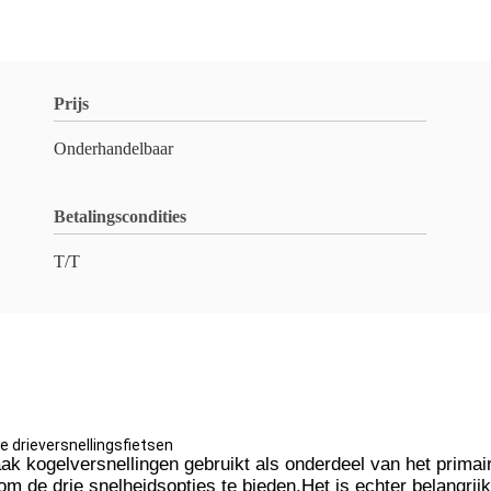
Prijs
Onderhandelbaar
Betalingscondities
T/T
e drieversnellingsfietsen
aak kogelversnellingen gebruikt als onderdeel van het prima
om de drie snelheidsopties te bieden.Het is echter belangrij