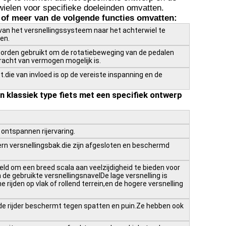
wielen voor specifieke doeleinden omvatten.
 of meer van de volgende functies omvatten:
van het versnellingssysteem naar het achterwiel te
en.
 worden gebruikt om de rotatiebeweging van de pedalen
racht van vermogen mogelijk is.
die van invloed is op de vereiste inspanning en de
en klassiek type fiets met een specifiek ontwerp
 ontspannen rijervaring.
ern versnellingsbak.die zijn afgesloten en beschermd
ld om een breed scala aan veelzijdigheid te bieden voor
de gebruikte versnellingsnavelDe lage versnelling is
ijden op vlak of rollend terrein,en de hogere versnelling
 de rijder beschermt tegen spatten en puin.Ze hebben ook