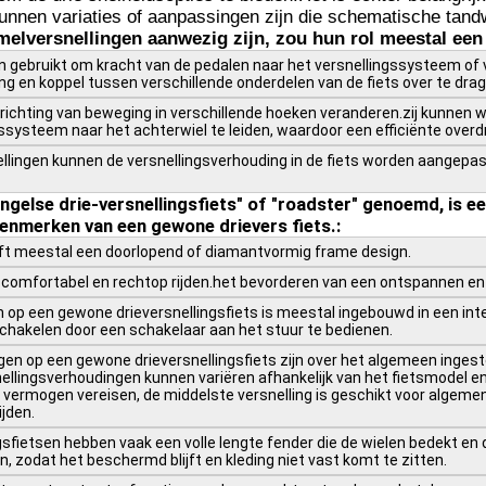
unnen variaties of aanpassingen zijn die schematische tand
melversnellingen aanwezig zijn, zou hun rol meestal een
 gebruikt om kracht van de pedalen naar het versnellingssysteem of 
 en koppel tussen verschillende onderdelen van de fiets over te drag
 richting van beweging in verschillende hoeken veranderen.zij kunnen
ssysteem naar het achterwiel te leiden, waardoor een efficiënte overd
ingen kunnen de versnellingsverhouding in de fiets worden aangepast.
ngelse drie-versnellingsfiets" of "roadster" genoemd, is e
kenmerken van een gewone drievers fiets.:
eft meestal een doorlopend of diamantvormig frame design.
or comfortabel en rechtop rijden.het bevorderen van een ontspannen en
m op een gewone drieversnellingsfiets is meestal ingebouwd in een int
 schakelen door een schakelaar aan het stuur te bedienen.
en op een gewone drieversnellingsfiets zijn over het algemeen ingeste
ellingsverhoudingen kunnen variëren afhankelijk van het fietsmodel en 
ermogen vereisen, de middelste versnelling is geschikt voor algemene r
jden.
gsfietsen hebben vaak een volle lengte fender die de wielen bedekt en
 zodat het beschermd blijft en kleding niet vast komt te zitten.