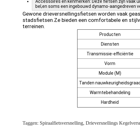
Accessoires en kenmerken: Deze fietsen zijn vaak ui
bel,en soms een ingebouwd dynamo-aangedreven ve
Gewone drieversnellingsfietsen worden vaak geass
stadsfietsen.Ze bieden een comfortabele en stijl
terreinen.
Producten
Diensten
Transmissie-efficiëntie
Vorm
Module (M)
Tanden nauwkeurigheidsgraa
Warmtebehandeling
Hardheid
Taggen:
Spiraalfietsversnelling
,
Drieversnellings Kegelvers