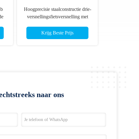
ub
Hoogprecisie staalconstructie drie-
de
versnellingsfietsversnelling met
ISO 4-6-klasse voor industriële
productie
Krijg Beste Prijs
echtstreeks naar ons