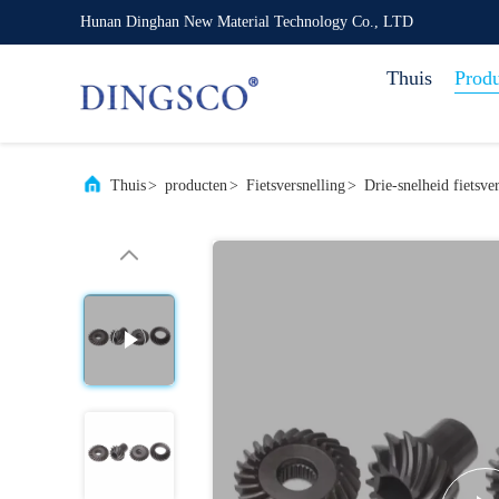
Hunan Dinghan New Material Technology Co., LTD
Thuis
Prod
Thuis
>
producten
>
Fietsversnelling
>
Drie-snelheid fietsve