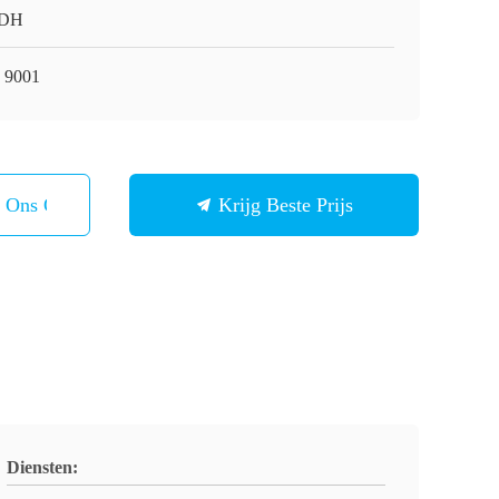
 DH
 9001
t Ons Op
Krijg Beste Prijs
Diensten: