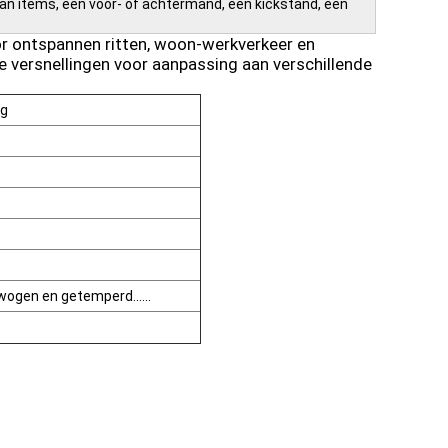
van items, een voor- of achtermand, een kickstand, een
or ontspannen ritten, woon-werkverkeer en
 versnellingen voor aanpassing aan verschillende
ng
ogen en getemperd......