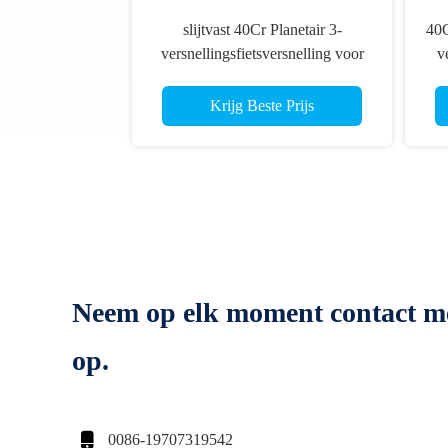
slijtvast 40Cr Planetair 3-
40C
versnellingsfietsversnelling voor
v
interne
hubverschakelingssystemen
Krijg Beste Prijs
Neem op elk moment contact m
op.

0086-19707319542