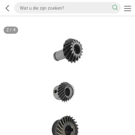
2
/
4