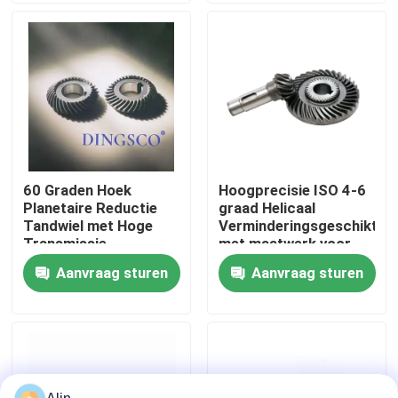
haakse overbrenging
Over Ons
Fabriekstour
Kwaliteitscontrole
60 Graden Hoek
Hoogprecisie ISO 4-6
Planetaire Reductie
graad Helicaal
Neem contact met ons op
Tandwiel met Hoge
Verminderingsgeschikt
Transmissie
met maatwerk voor
Efficiëntie en ISO 4-6
aardewerkmachines
Aanvraag sturen
Aanvraag sturen
Nieuws
Graad Nauwkeurigheid
Gevallen
Vraag een offerte