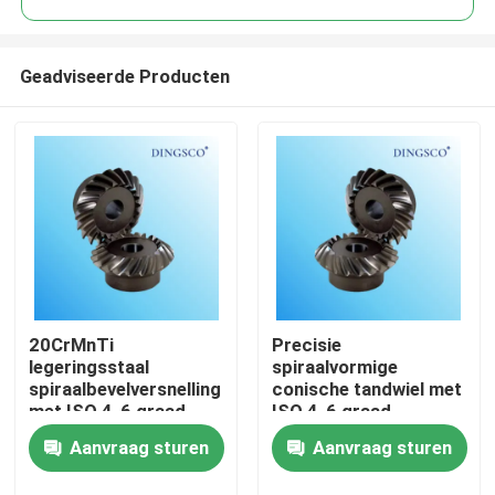
Geadviseerde Producten
20CrMnTi
Precisie
Thuis
legeringsstaal
spiraalvormige
spiraalbevelversnelling
conische tandwiel met
met ISO 4-6 graad
ISO 4-6 graad
Producten
nauwkeurigheid voor
nauwkeurigheid en
Aanvraag sturen
Aanvraag sturen
zware rechthoekige
carburatie en
transmissie
quenching voor
Video's