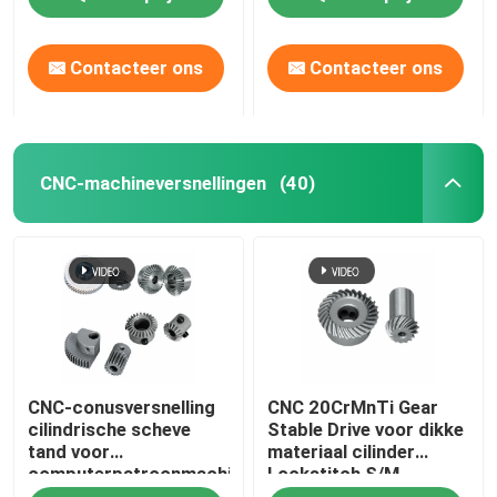
Contacteer ons
Contacteer ons
CNC-machineversnellingen
(40)
CNC-conusversnelling
CNC 20CrMnTi Gear
cilindrische scheve
Stable Drive voor dikke
tand voor
materiaal cilinder
computerpatroonmachine
Lockstitch S/M