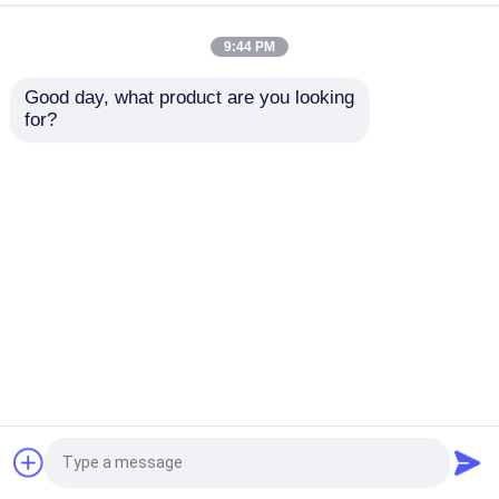
schacht 90 graden
Gear
rechthoekige
9:44 PM
Beste prijs
Beste prijs
vertekening
Good day, what product are you looking 
for?
Contacteer ons
Contacteer ons
Bekijk meer
Thuis
Ongeveer ons
Contacteer ons
Desktop Site
Sitemap
Privacybeleid
Kwaliteit
Industriële tandwielen op maat
China
Fabriek.Copyright © 2026 Hunan Dinghan New
Material Technology Co., LTD. All Rights
Reserved.