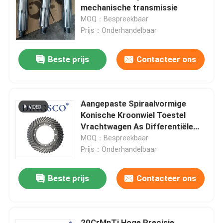
mechanische transmissie
MOQ：Bespreekbaar
Over Ons
Prijs：Onderhandelbaar
Beste prijs
Contacteer ons
Fabriekstour
Kwaliteitscontrole
Aangepaste Spiraalvormige
Konische Kroonwiel Toestel
Neem contact met ons op
Vrachtwagen As Differentiële
Konische Tandwieloem Service
MOQ：Bespreekbaar
Prijs：Onderhandelbaar
Nieuws
Beste prijs
Contacteer ons
Gevallen
Vraag een offerte
20CrMnTi Hoge Precisie