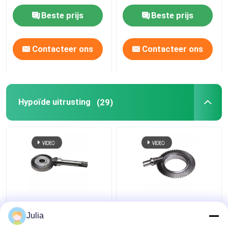
transmissie
Beste prijs
Beste prijs
Contacteer ons
Contacteer ons
Hypoïde uitrusting
(29)
Gewoon Hypoïde
CNC-granen Hypoïde
tandwiel Helicale bevel
Bevel Spiral Bevel Gear
Julia
Pinion tandwiel
Steel Small Module