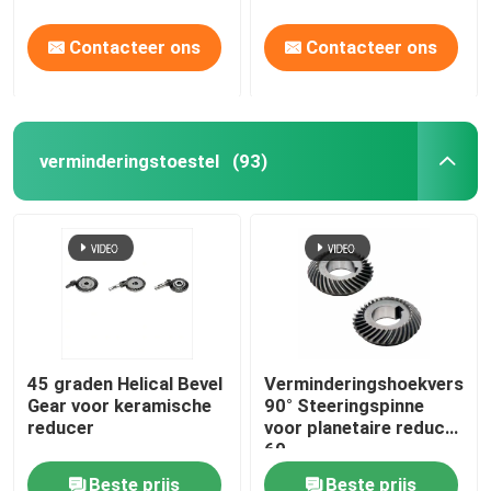
Contacteer ons
Contacteer ons
verminderingstoestel
(93)
45 graden Helical Bevel
Verminderingshoekversnell
Gear voor keramische
90° Steeringspinne
reducer
voor planetaire reducer
60
Beste prijs
Beste prijs