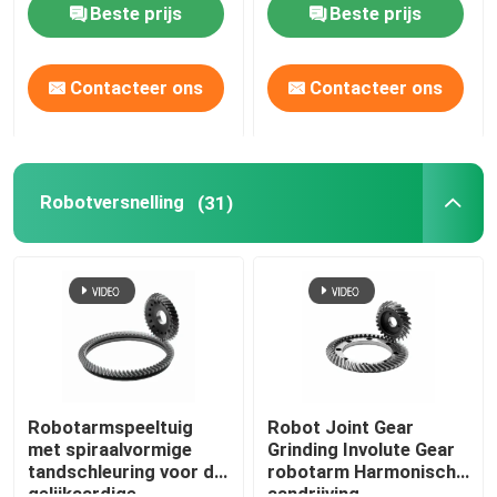
Beste prijs
Beste prijs
Contacteer ons
Contacteer ons
Robotversnelling
(31)
Robotarmspeeltuig
Robot Joint Gear
met spiraalvormige
Grinding Involute Gear
tandschleuring voor de
robotarm Harmonische
gelijkaardige
aandrijving