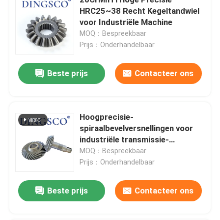
HRC25~38 Recht Kegeltandwiel
voor Industriële Machine
Industriële tandwielen op maat
MOQ：Bespreekbaar
Prijs：Onderhandelbaar
Slijpgereedschap
Beste prijs
Contacteer ons
verminderingstoestel
Hoogprecisie-
CNC-machineversnellingen
spiraalbevelversnellingen voor
industriële transmissie-
Robotversnelling
onderdelen met hoge snelheid in
MOQ：Bespreekbaar
China
Prijs：Onderhandelbaar
Hypoïde uitrusting
Beste prijs
Contacteer ons
Fietsversnelling