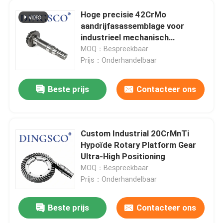
Hoge precisie 42CrMo
Vervaardiging van naaimachines
aandrijfasassemblage voor
industrieel mechanisch
transmissieonderdeel
MOQ：Bespreekbaar
Vervaardiging van elektrisch gereedschap
Prijs：Onderhandelbaar
Groot Muur Motor Gear
Beste prijs
Contacteer ons
Industriële reductieapparatuur
Custom Industrial 20CrMnTi
Hypoïde Rotary Platform Gear
Ultra-High Positioning
MOQ：Bespreekbaar
Prijs：Onderhandelbaar
Beste prijs
Contacteer ons