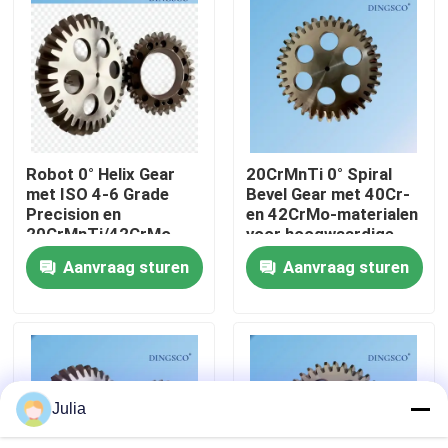
Over Ons
Fabriekstour
Robot 0° Helix Gear
20CrMnTi 0° Spiral
Kwaliteitscontrole
met ISO 4-6 Grade
Bevel Gear met 40Cr-
Precision en
en 42CrMo-materialen
20CrMnTi/42CrMo
voor hoogwaardige
Neem contact met ons op
materiaal voor nul
robotversnellingen
Aanvraag sturen
Aanvraag sturen
axiale belasting
Nieuws
Gevallen
Julia
Vraag een offerte