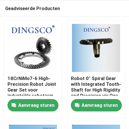
Geadviseerde Producten
18CrNiMo7-6 High-
Robot 0° Spiral Gear
Precision Robot Joint
with Integrated Tooth-
Gear Set voor
Shaft for High Rigidity
Thuis
industriële robotarm
and Precision via One-
aandrijvingen
Piece Machining
Aanvraag sturen
Aanvraag sturen
Producten
Video's